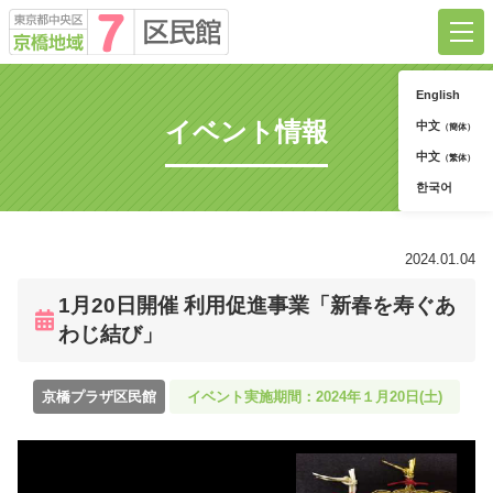
English
京橋地域7区民館について
イベント情報
中文
（簡体）
中文
（繁体）
ご利用方法
한국어
お知らせ
2024.01.04
イベント
1月20日開催 利用促進事業「新春を寿ぐあ
お問合せ
わじ結び」
予約システム
京橋プラザ区民館
イベント実施期間：2024年１月20日(土)