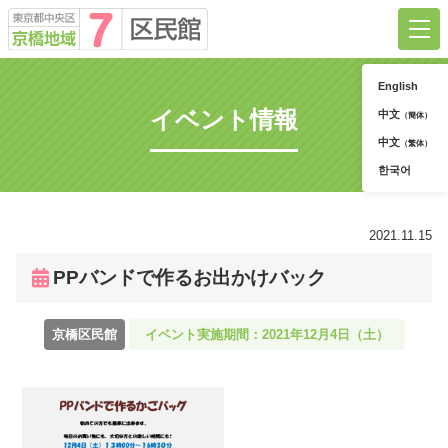
English
京橋地域7区民館について
イベント情報
中文
（簡体）
中文
（繁体）
ご利用方法
한국어
お知らせ
2021.11.15
イベント
PPバンドで作るお出かけバック
お問合せ
京橋区民館
イベント実施期間：2021年12月4日（土）
予約システム