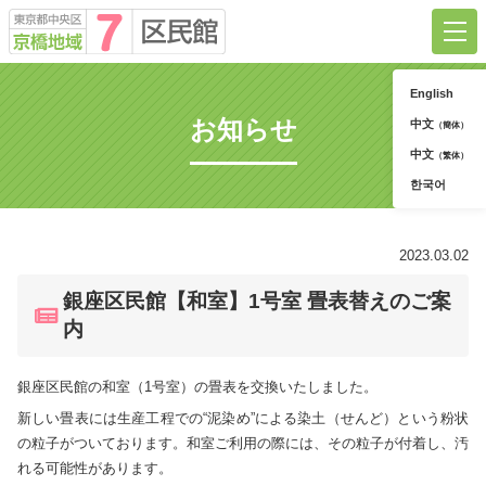
English
京橋地域7区民館について
お知らせ
中文
（簡体）
中文
（繁体）
ご利用方法
한국어
お知らせ
2023.03.02
イベント
銀座区民館【和室】1号室 畳表替えのご案
お問合せ
内
銀座区民館の和室（1号室）の畳表を交換いたしました。
予約システム
新しい畳表には生産工程での“泥染め”による染土（せんど）という粉状
の粒子がついております。和室ご利用の際には、その粒子が付着し、汚
れる可能性があります。